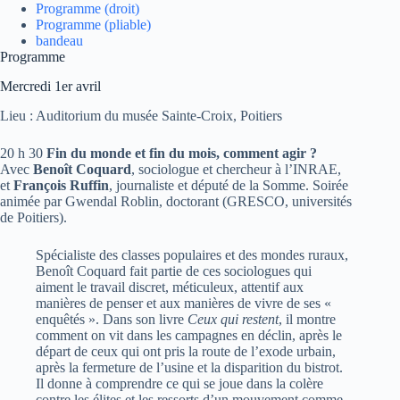
Programme (droit)
Programme (pliable)
bandeau
Programme
Mercredi 1er avril
Lieu : Auditorium du musée Sainte-Croix, Poitiers
20 h 30
Fin du monde et fin du mois, comment agir ?
Avec
Benoît Coquard
, sociologue et chercheur à l’INRAE,
et
François Ruffin
, journaliste et député de la Somme. Soirée
animée par Gwendal Roblin, doctorant (GRESCO, universités
de Poitiers).
Spécialiste des classes populaires et des mondes ruraux,
Benoît Coquard fait partie de ces sociologues qui
aiment le travail discret, méticuleux, attentif aux
manières de penser et aux manières de vivre de ses «
enquêtés ». Dans son livre
Ceux qui restent
, il montre
comment on vit dans les campagnes en déclin, après le
départ de ceux qui ont pris la route de l’exode urbain,
après la fermeture de l’usine et la disparition du bistrot.
Il donne à comprendre ce qui se joue dans la colère
contre les élites et les ressorts d’un mouvement comme