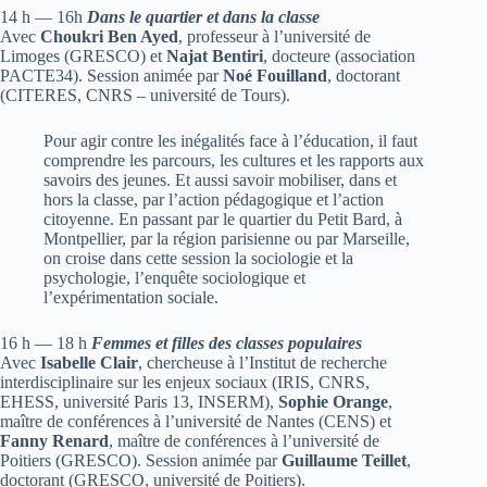
14 h — 16h
Dans le quartier et dans la classe
Avec
Choukri Ben Ayed
, professeur à l’université de
Limoges (GRESCO) et
Najat Bentiri
, docteure (association
PACTE34). Session animée par
Noé Fouilland
, doctorant
(CITERES, CNRS – université de Tours).
Pour agir contre les inégalités face à l’éducation, il faut
comprendre les parcours, les cultures et les rapports aux
savoirs des jeunes. Et aussi savoir mobiliser, dans et
hors la classe, par l’action pédagogique et l’action
citoyenne. En passant par le quartier du Petit Bard, à
Montpellier, par la région parisienne ou par Marseille,
on croise dans cette session la sociologie et la
psychologie, l’enquête sociologique et
l’expérimentation sociale.
16 h — 18 h
Femmes et filles des classes populaires
Avec
Isabelle Clair
, chercheuse à l’Institut de recherche
interdisciplinaire sur les enjeux sociaux (IRIS, CNRS,
EHESS, université Paris 13, INSERM),
Sophie Orange
,
maître de conférences à l’université de Nantes (CENS) et
Fanny Renard
, maître de conférences à l’université de
Poitiers (GRESCO). Session animée par
Guillaume Teillet
,
doctorant (GRESCO, université de Poitiers).